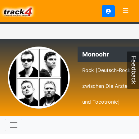
Monoohr
Feedback
Rock [Deutsch-Rock
zwischen Die Ärzte
und Tocotronic]