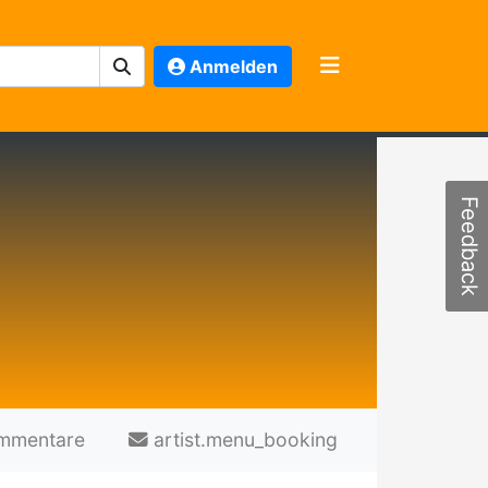
Anmelden
Feedback
mmentare
artist.menu_booking