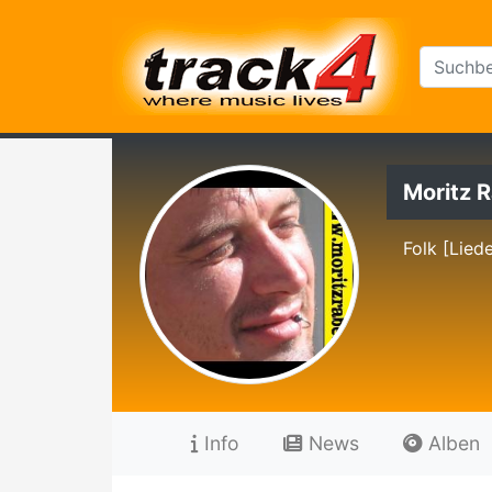
Moritz 
Folk [Lied
Info
News
Alben