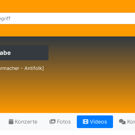
Rabe
ermacher - Antifolk]
Konzerte
Fotos
Videos
Ko