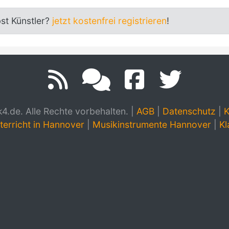
bst Künstler?
jetzt kostenfrei registrieren
!
.de. Alle Rechte vorbehalten.
|
AGB
|
Datenschutz
|
K
terricht in Hannover
|
Musikinstrumente Hannover
|
Kl