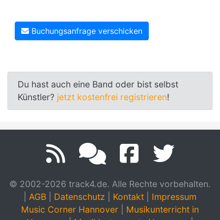
Buchungsanfrage verschicken
Du hast auch eine Band oder bist selbst
Künstler?
jetzt kostenfrei registrieren
!
© 2002-2026 track4.de. Alle Rechte vorbehalten.
|
AGB
|
Datenschutz
|
Kontakt
|
Impressum
Music Corner Hannover
|
Musikunterricht in