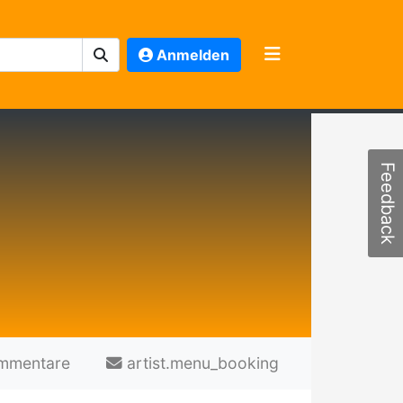
Anmelden
Feedback
mmentare
artist.menu_booking