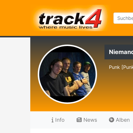
Nieman
Punk [Punk
Info
News
Alben