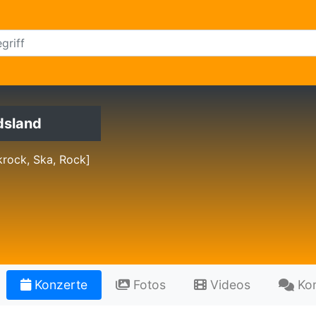
dsland
rock, Ska, Rock]
Konzerte
Fotos
Videos
Ko