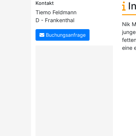
Kontakt
In
Tiemo Feldmann
D - Frankenthal
Nik M
junge
Buchungsanfrage
fette
eine 