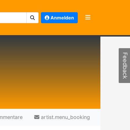
Anmelden
Feedback
mmentare
artist.menu_booking