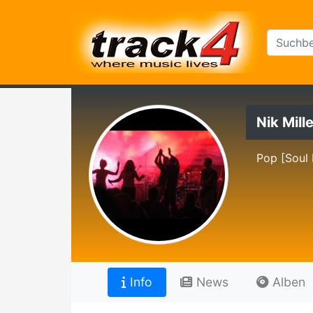
Nik Mill
Pop [Soul
Info
News
Alben