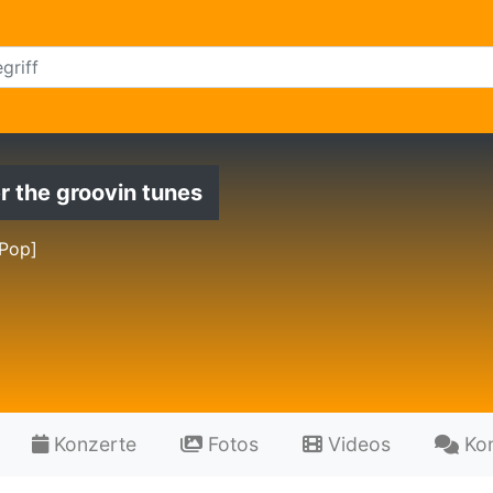
er the groovin tunes
 Pop]
Konzerte
Fotos
Videos
Ko