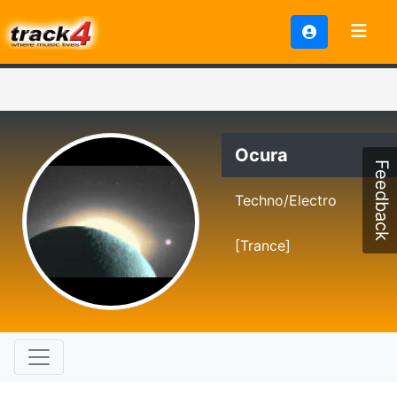
Ocura
Feedback
Techno/Electro
[Trance]