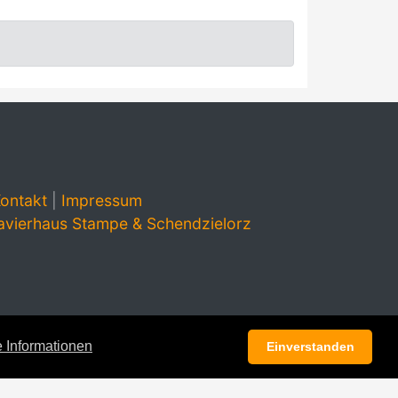
ontakt
|
Impressum
avierhaus Stampe & Schendzielorz
 Informationen
Einverstanden