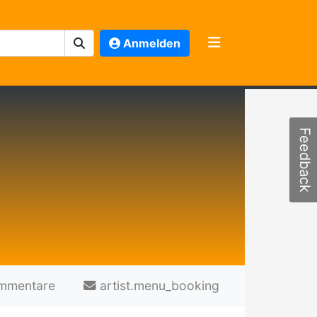
Anmelden
Feedback
mmentare
artist.menu_booking