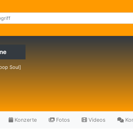
ne
pop Soul]
Konzerte
Fotos
Videos
Ko