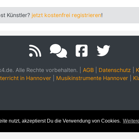
bst Künstler?
jetzt kostenfrei registrieren
!
.de. Alle Rechte vorbehalten.
|
AGB
|
Datenschutz
|
K
terricht in Hannover
|
Musikinstrumente Hannover
|
Kl
te nutzt, akzeptierst Du die Verwendung von Cookies.
Weitere