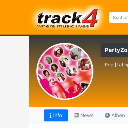
PartyZo
Pop [Latin
Info
News
Alben