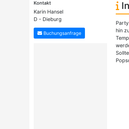
Kontakt
In
Karin Hansel
D - Dieburg
Party
hin z
Buchungsanfrage
Tempe
werde
Sollt
Pops