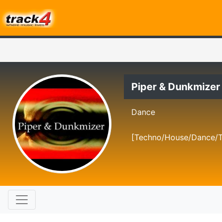
Piper & Dunkmizer
Dance
[Techno/House/Dance/T