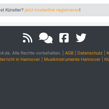
bst Künstler?
jetzt kostenfrei registrieren
!
.de. Alle Rechte vorbehalten.
|
AGB
|
Datenschutz
|
K
terricht in Hannover
|
Musikinstrumente Hannover
|
Kl