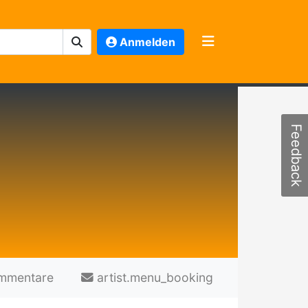
Anmelden
Feedback
mmentare
artist.menu_booking