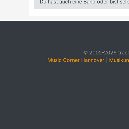
Du hast auch eine Band oder bist sel
© 2002-2026 track4
Music Corner Hannover
|
Musikun