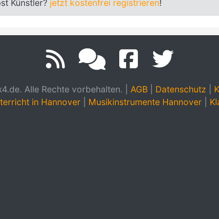
bst Künstler?
jetzt kostenfrei registrieren
!
.de. Alle Rechte vorbehalten.
|
AGB
|
Datenschutz
|
K
terricht in Hannover
|
Musikinstrumente Hannover
|
Kl