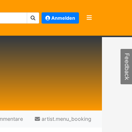
Anmelden
Feedback
mmentare
artist.menu_booking