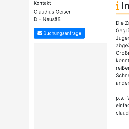
Kontakt
In
Claudius Geiser
D - Neusäß
Die Z
Gegrü
Buchungsanfrage
Jugen
abgeä
Großr
konnt
reißen
Schne
ander
p.s.:
einfa
clau