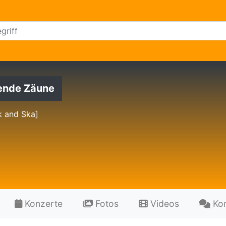
ende Zäune
k and Ska]
Konzerte
Fotos
Videos
Ko