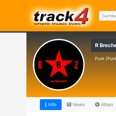
R Brech
Punk [Pun
Info
News
Alben