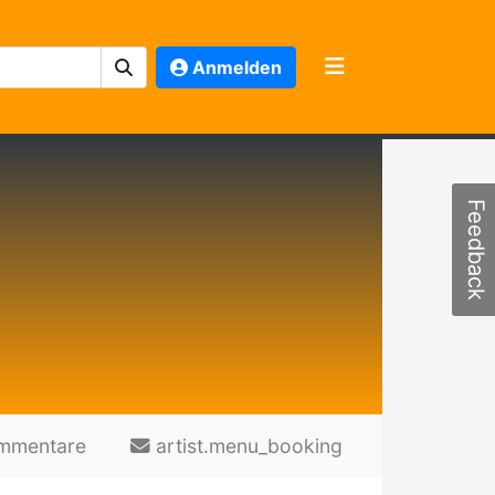
Anmelden
Feedback
mmentare
artist.menu_booking