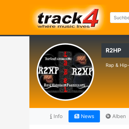
R2HP
Rap & Hip
Info
News
Alben