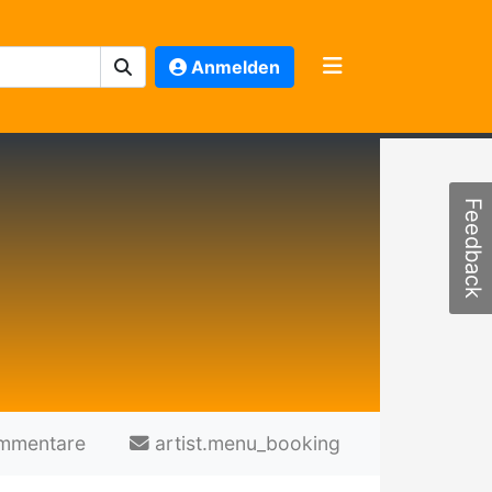
Anmelden
Feedback
mmentare
artist.menu_booking