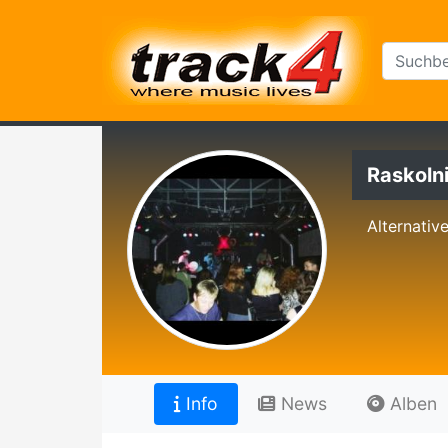
Raskoln
Alternativ
Info
News
Alben