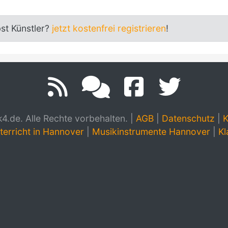
bst Künstler?
jetzt kostenfrei registrieren
!
.de. Alle Rechte vorbehalten.
|
AGB
|
Datenschutz
|
K
terricht in Hannover
|
Musikinstrumente Hannover
|
Kl