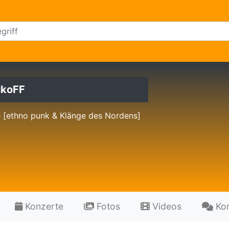
ikoFF
e [ethno punk & Klänge des Nordens]
Konzerte
Fotos
Videos
Ko