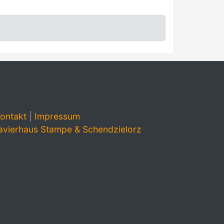
ontakt
|
Impressum
avierhaus Stampe & Schendzielorz