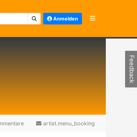
Anmelden
Feedback
mmentare
artist.menu_booking