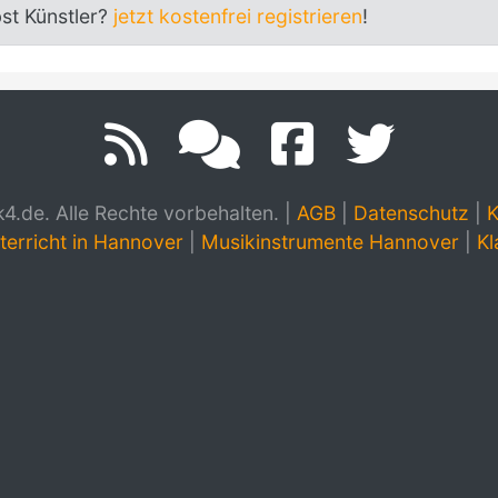
bst Künstler?
jetzt kostenfrei registrieren
!
.de. Alle Rechte vorbehalten.
|
AGB
|
Datenschutz
|
K
terricht in Hannover
|
Musikinstrumente Hannover
|
Kl