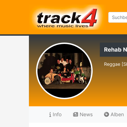
Rehab N
Reggae [S
Info
News
Alben