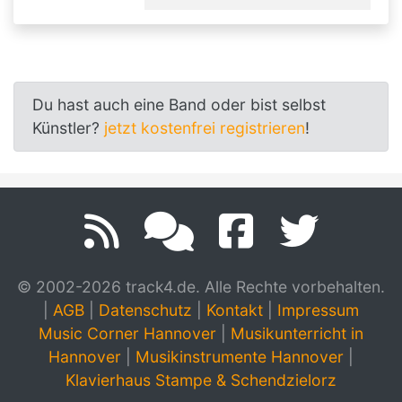
Du hast auch eine Band oder bist selbst
Künstler?
jetzt kostenfrei registrieren
!
© 2002-2026 track4.de. Alle Rechte vorbehalten.
|
AGB
|
Datenschutz
|
Kontakt
|
Impressum
Music Corner Hannover
|
Musikunterricht in
Hannover
|
Musikinstrumente Hannover
|
Klavierhaus Stampe & Schendzielorz