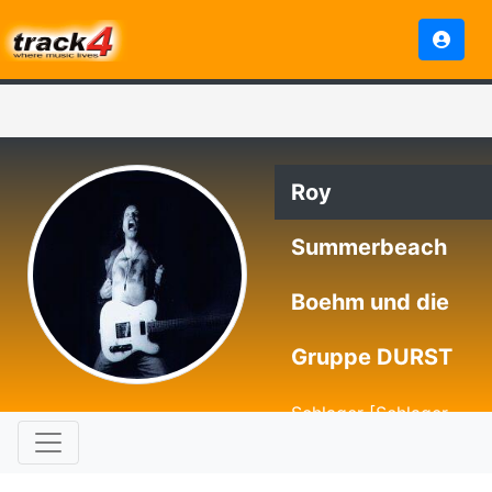
Roy
Summerbeach
Boehm und die
Gruppe DURST
Schlager [Schlager
mit Rock gewürzt /