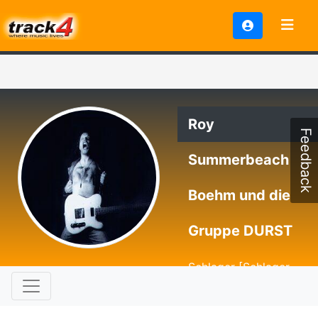
Roy
Feedback
Summerbeach
Boehm und die
Gruppe DURST
Schlager [Schlager
mit Rock gewürzt /