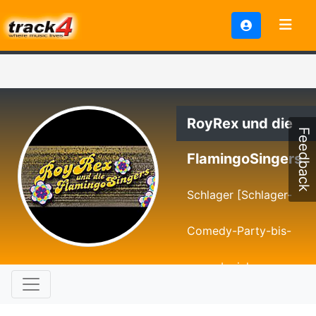
RoyRex und die
Feedback
FlamingoSingers
Schlager [Schlager-
Comedy-Party-bis-
zum-abwinken-
Spass.]