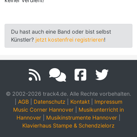
keiner verdient!
Du hast auch eine Band oder bist selbst
Künstler?
jetzt kostenfrei registrieren
!
© 2002-2026 track4.de. Alle Rechte vorbehalten.
|
AGB
|
Datenschutz
|
Kontakt
|
Impressum
Music Corner Hannover
|
Musikunterricht in
Hannover
|
Musikinstrumente Hannover
|
Klavierhaus Stampe & Schendzielorz