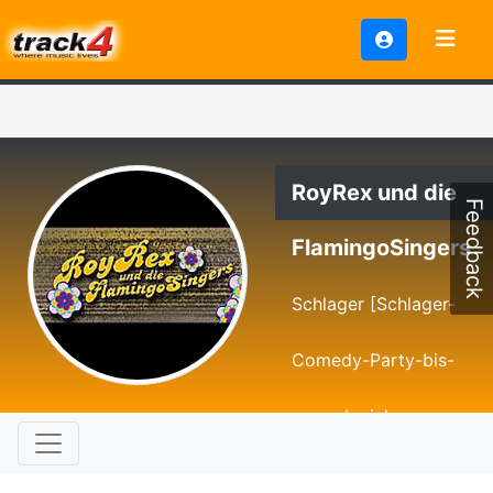
RoyRex und die
Feedback
FlamingoSingers
Schlager [Schlager-
Comedy-Party-bis-
zum-abwinken-
Spass.]