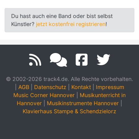
Du hast auch eine Band oder bist selbst
Künstler?
jetzt kostenfrei registrieren
!
© 2002-2026 track4.de. Alle Rechte vorbehalten.
|
AGB
|
Datenschutz
|
Kontakt
|
Impressum
Music Corner Hannover
|
Musikunterricht in
Hannover
|
Musikinstrumente Hannover
|
Klavierhaus Stampe & Schendzielorz