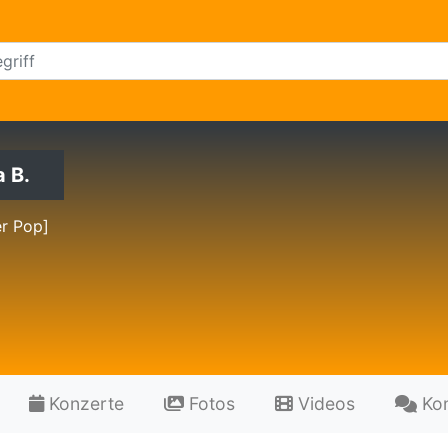
 B.
r Pop]
Konzerte
Fotos
Videos
Ko