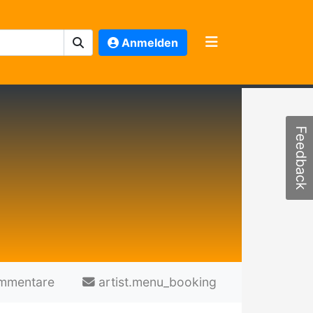
Anmelden
Feedback
mmentare
artist.menu_booking