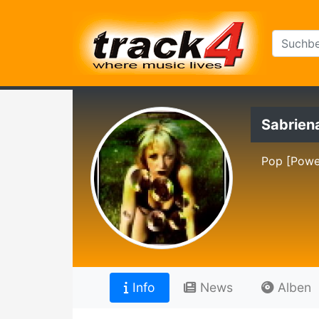
Sabriena
Pop [Powe
Info
News
Alben