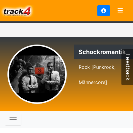
Schockromantik
Feedback
Rock [Punkrock,
Männercore]