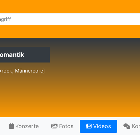
omantik
krock, Männercore]
Konzerte
Fotos
Videos
Ko