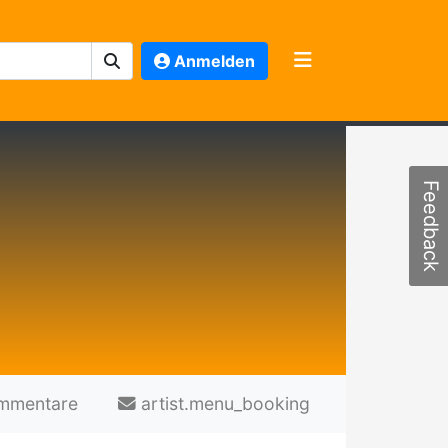
Anmelden
Feedback
mmentare
artist.menu_booking