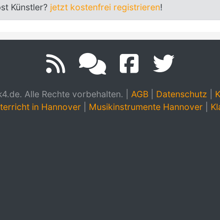
bst Künstler?
jetzt kostenfrei registrieren
!
.de. Alle Rechte vorbehalten.
|
AGB
|
Datenschutz
|
K
terricht in Hannover
|
Musikinstrumente Hannover
|
Kl