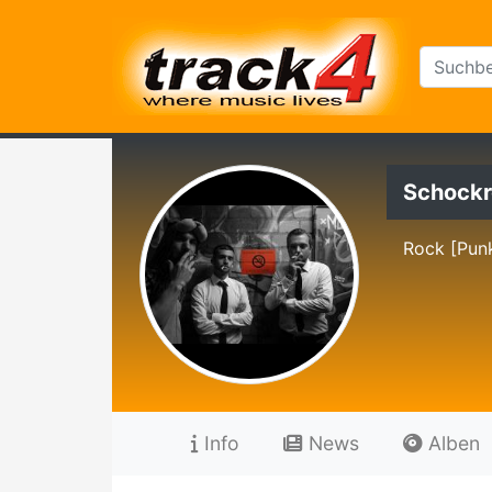
Schockr
Rock [Pun
Info
News
Alben