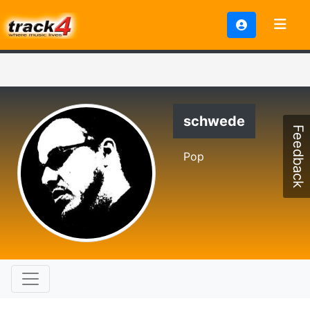
schwede
Feedback
Pop