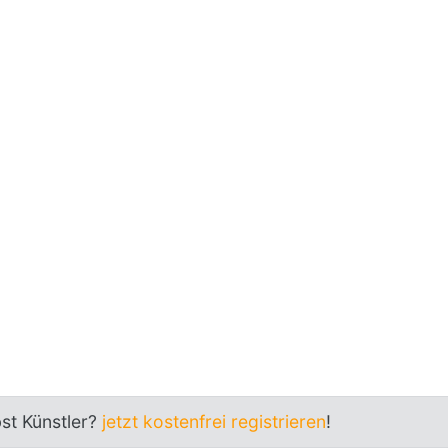
bst Künstler?
jetzt kostenfrei registrieren
!