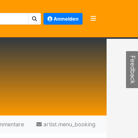
Anmelden
Feedback
mmentare
artist.menu_booking