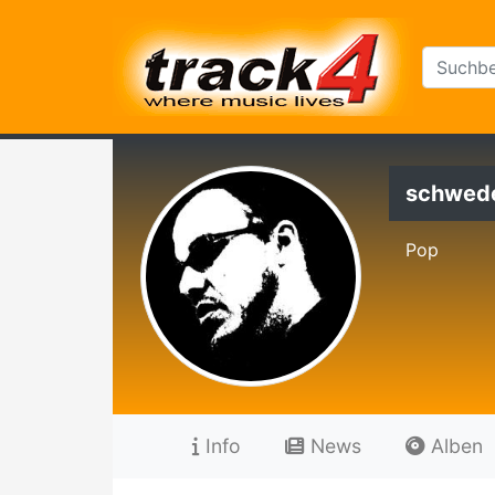
schwed
Pop
Info
News
Alben