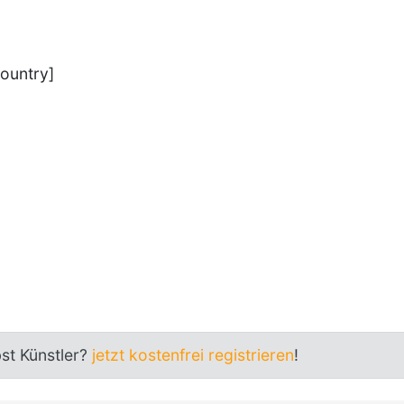
ountry]
bst Künstler?
jetzt kostenfrei registrieren
!