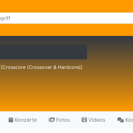
 [Crosscore (Crossover & Hardcore)]
Konzerte
Fotos
Videos
Ko