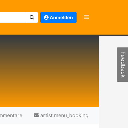
Anmelden
Feedback
mmentare
artist.menu_booking