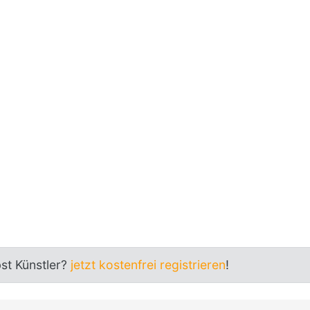
bst Künstler?
jetzt kostenfrei registrieren
!