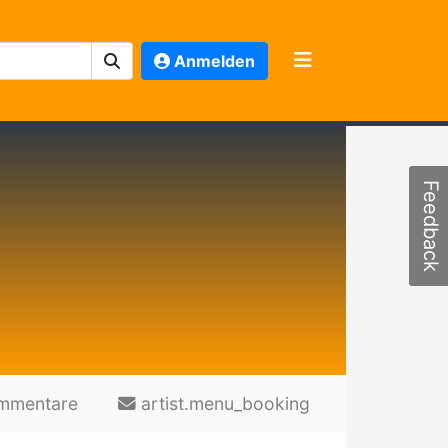
Anmelden
Feedback
mmentare
artist.menu_booking