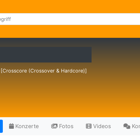
 [Crosscore (Crossover & Hardcore)]
Konzerte
Fotos
Videos
Ko