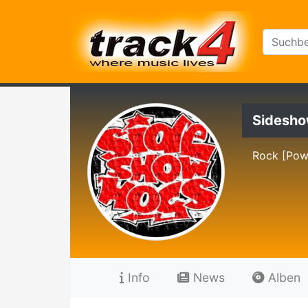
Sidesho
Rock [Pow
Info
News
Alben