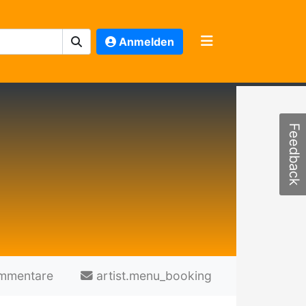
Anmelden
Feedback
mmentare
artist.menu_booking