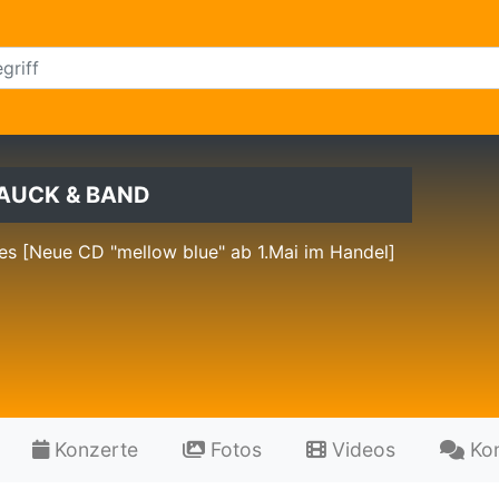
HAUCK & BAND
es [Neue CD "mellow blue" ab 1.Mai im Handel]
Konzerte
Fotos
Videos
Ko