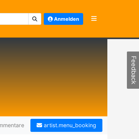
Anmelden
Feedback
mmentare
artist.menu_booking