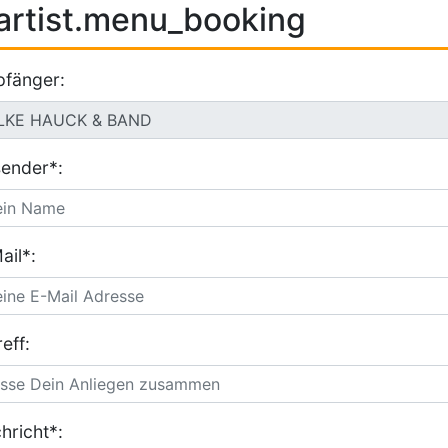
artist.menu_booking
fänger:
ender*:
ail*:
eff:
hricht*: