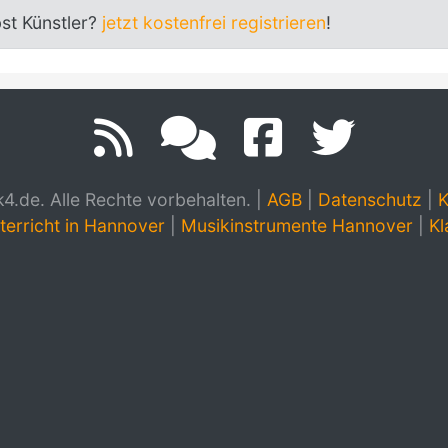
bst Künstler?
jetzt kostenfrei registrieren
!
.de. Alle Rechte vorbehalten.
|
AGB
|
Datenschutz
|
K
terricht in Hannover
|
Musikinstrumente Hannover
|
Kl