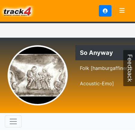
So Anyway
Feedback
Folk [hamburgaffiner
Acoustic-Emo]