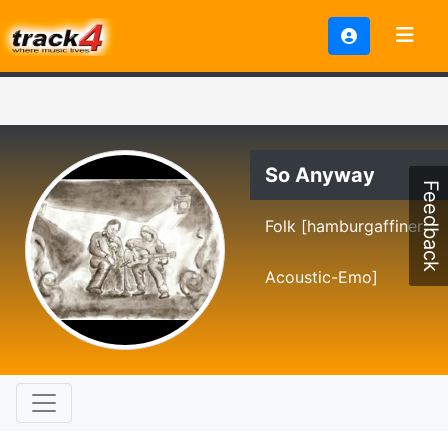
So Anyway
Feedback
Folk [hamburgaffiner
Acoustic-Emo]