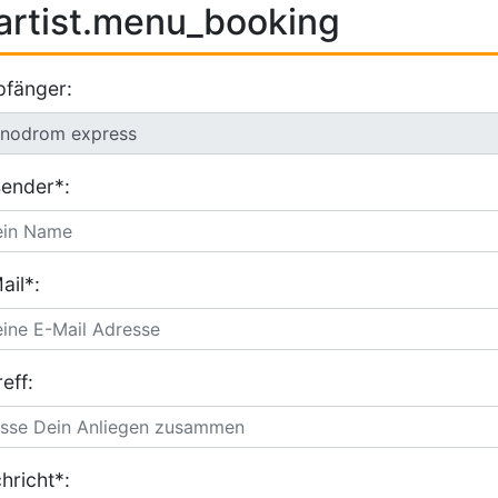
artist.menu_booking
fänger:
ender*:
ail*:
eff:
hricht*: