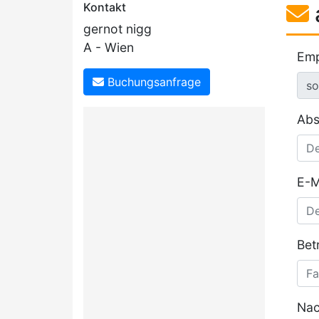
Kontakt
gernot nigg
A - Wien
Emp
Buchungsanfrage
Abs
E-M
Betr
Nac