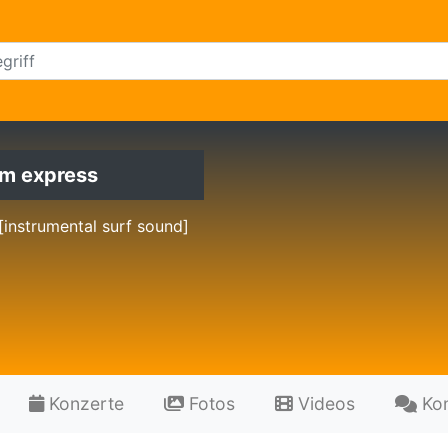
m express
[instrumental surf sound]
Konzerte
Fotos
Videos
Ko