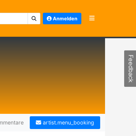
Anmelden
Feedback
mmentare
artist.menu_booking