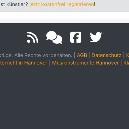
bst Künstler?
jetzt kostenfrei registrieren
!
.de. Alle Rechte vorbehalten.
|
AGB
|
Datenschutz
|
K
terricht in Hannover
|
Musikinstrumente Hannover
|
Kl