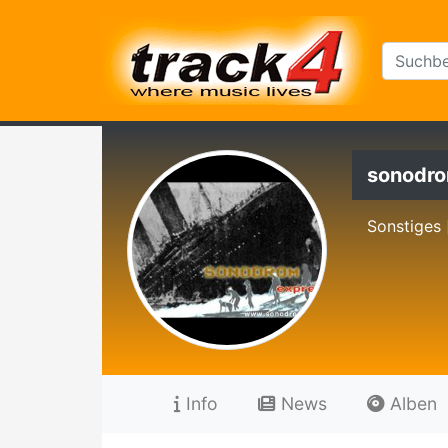
sonodro
Sonstiges 
Info
News
Alben