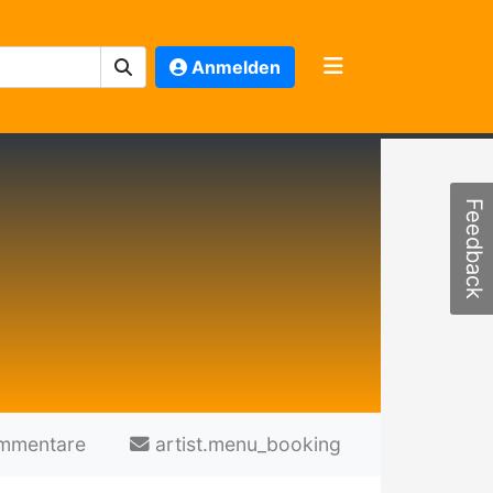
Anmelden
Feedback
mmentare
artist.menu_booking