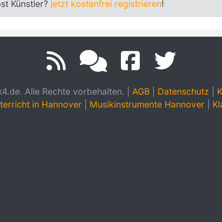
bst Künstler?
jetzt kostenfrei registrieren
!
.de. Alle Rechte vorbehalten.
|
AGB
|
Datenschutz
|
K
terricht in Hannover
|
Musikinstrumente Hannover
|
Kl