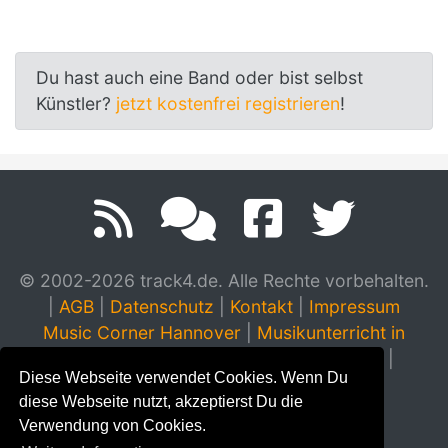
Du hast auch eine Band oder bist selbst
Künstler?
jetzt kostenfrei registrieren
!
© 2002-2026 track4.de. Alle Rechte vorbehalten.
|
AGB
|
Datenschutz
|
Kontakt
|
Impressum
Music Corner Hannover
|
Musikunterricht in
Hannover
|
Musikinstrumente Hannover
|
Diese Webseite verwendet Cookies. Wenn Du
Klavierhaus Stampe & Schendzielorz
diese Webseite nutzt, akzeptierst Du die
Verwendung von Cookies.