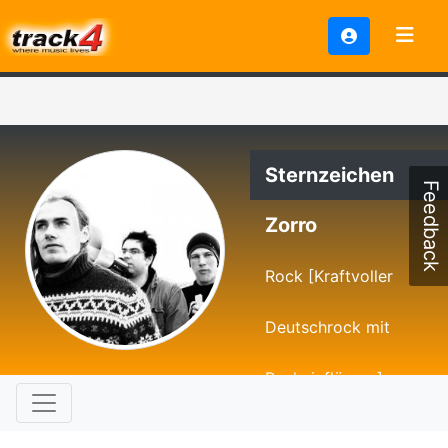
Sternzeichen
Feedback
Zorro
Rock [Kraftvoller
Deutschrock mit
Punkeinflüssen]