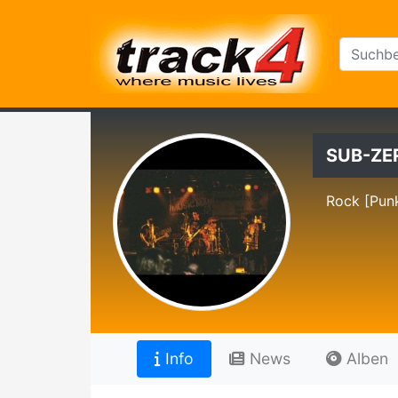
SUB-ZE
Rock [Pun
Info
News
Alben