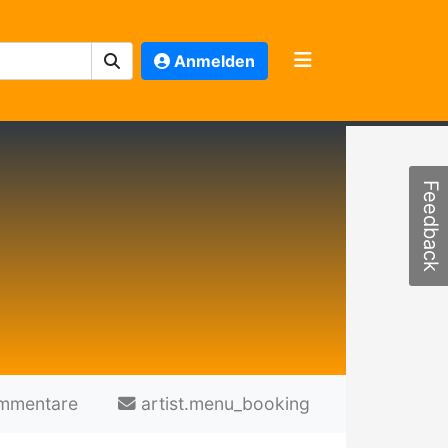
Anmelden
Feedback
mmentare
artist.menu_booking