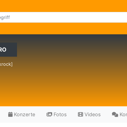
RO
krock]
Konzerte
Fotos
Videos
Ko