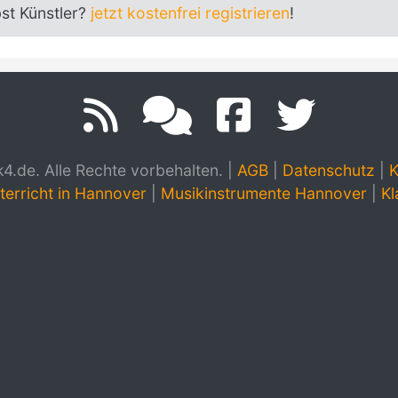
bst Künstler?
jetzt kostenfrei registrieren
!
.de. Alle Rechte vorbehalten.
|
AGB
|
Datenschutz
|
K
terricht in Hannover
|
Musikinstrumente Hannover
|
Kl