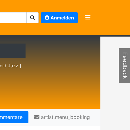
Anmelden
Feedback
cid Jazz.]
mmentare
artist.menu_booking