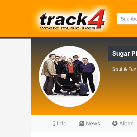
Sugar P
Soul & Fun
Info
News
Alben