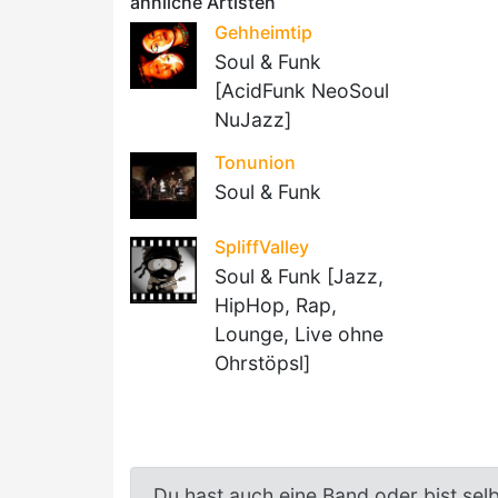
ähnliche Artisten
Gehheimtip
Soul & Funk
[AcidFunk NeoSoul
NuJazz]
Tonunion
Soul & Funk
SpliffValley
Soul & Funk [Jazz,
HipHop, Rap,
Lounge, Live ohne
Ohrstöpsl]
Du hast auch eine Band oder bist sel