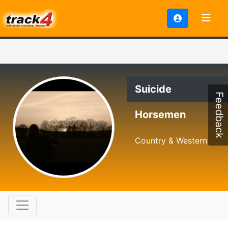
Suicide
Feedback
Horsemen
Country & Western