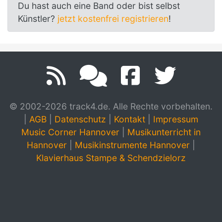
Du hast auch eine Band oder bist selbst
Künstler?
jetzt kostenfrei registrieren
!
© 2002-2026 track4.de. Alle Rechte vorbehalten.
|
AGB
|
Datenschutz
|
Kontakt
|
Impressum
Music Corner Hannover
|
Musikunterricht in
Hannover
|
Musikinstrumente Hannover
|
Klavierhaus Stampe & Schendzielorz