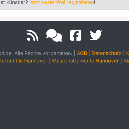
bst Künstler?
jetzt kostenfrei registrieren
!
.de. Alle Rechte vorbehalten.
|
AGB
|
Datenschutz
|
K
terricht in Hannover
|
Musikinstrumente Hannover
|
Kl