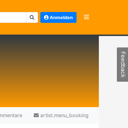
Anmelden
Feedback
mmentare
artist.menu_booking