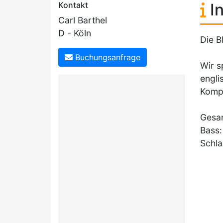
Kontakt
In
Carl Barthel
D - Köln
Die B
Buchungsanfrage
Wir s
engli
Komp
Gesan
Bass:
Schla