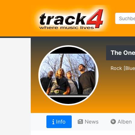
The One
Rock [Blu
Info
News
Alben