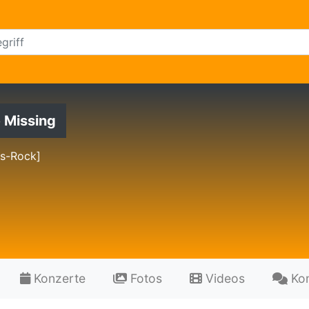
 Missing
es-Rock]
Konzerte
Fotos
Videos
Ko