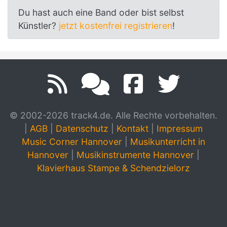
Du hast auch eine Band oder bist selbst
Künstler?
jetzt kostenfrei registrieren
!
© 2002-2026 track4.de. Alle Rechte vorbehalten.
|
AGB
|
Datenschutz
|
Kontakt
|
Impressum
Music Corner Hannover
|
Musikunterricht in
Hannover
|
Musikinstrumente Hannover
|
Klavierhaus Stampe & Schendzielorz