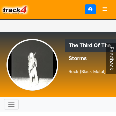
The Third Of The
Feedback
Storms
Rock [Black Metal]