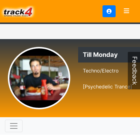
Till Monday
Feedback
Techno/Electro
[Psychedelic Trance]