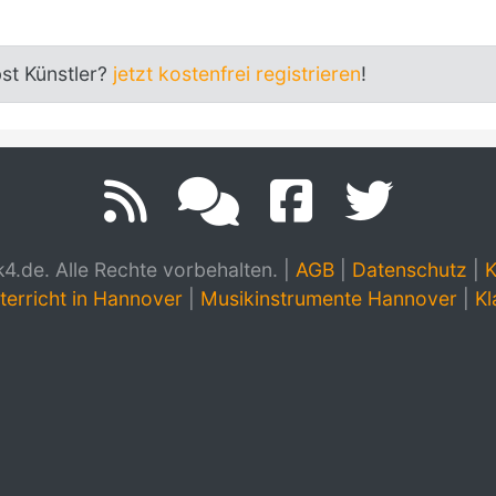
bst Künstler?
jetzt kostenfrei registrieren
!
.de. Alle Rechte vorbehalten.
|
AGB
|
Datenschutz
|
K
terricht in Hannover
|
Musikinstrumente Hannover
|
Kl