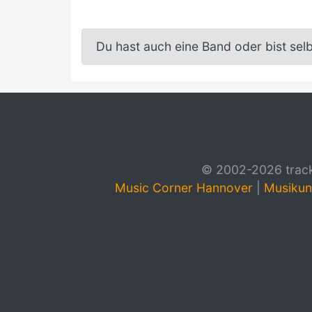
Du hast auch eine Band oder bist sel
© 2002-2026 track4
Music Corner Hannover
|
Musikun