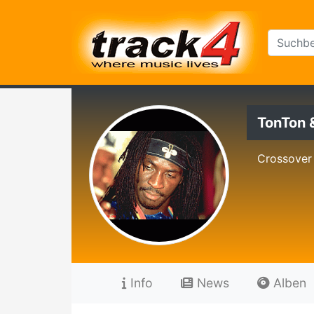
TonTon 
Crossover 
Info
News
Alben