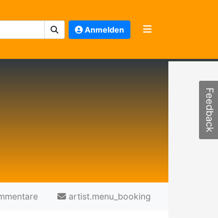
Anmelden
Feedback
mmentare
artist.menu_booking