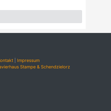
ontakt
|
Impressum
avierhaus Stampe & Schendzielorz