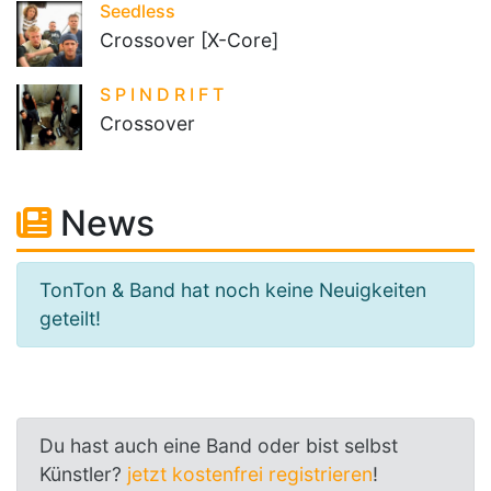
Seedless
Crossover [X-Core]
S P I N D R I F T
Crossover
News
TonTon & Band hat noch keine Neuigkeiten
geteilt!
Du hast auch eine Band oder bist selbst
Künstler?
jetzt kostenfrei registrieren
!