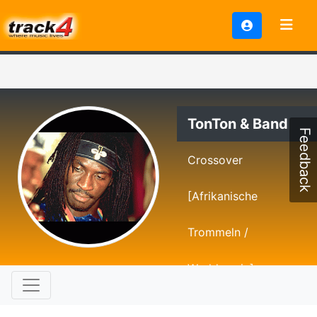
TonTon & Band
Feedback
Crossover
[Afrikanische
Trommeln /
Worldmusic]