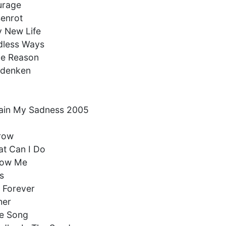
urage
enrot
 New Life
dless Ways
ne Reason
ndenken
ain My Sadness 2005
row
t Can I Do
low Me
es
s Forever
her
ve Song