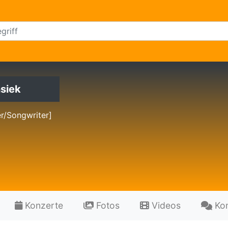
nsiek
r/Songwriter]
Konzerte
Fotos
Videos
Ko