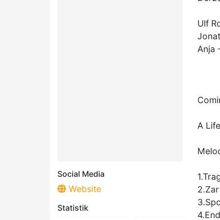
Ulf R
Jonat
Anja 
Comi
A Lif
Melo
Social Media
1.Tra
Website
2.Zar
3.Sp
Statistik
4.End