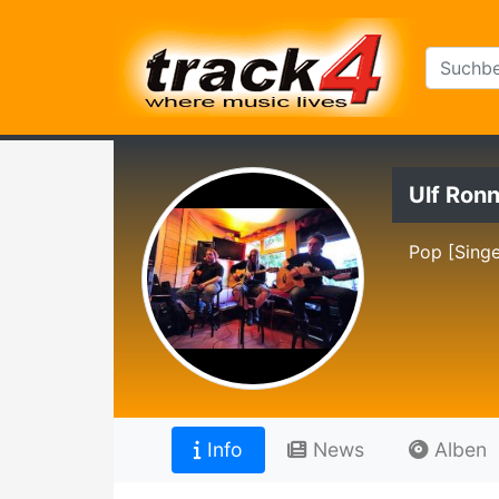
Ulf Ron
Pop [Singe
Info
News
Alben