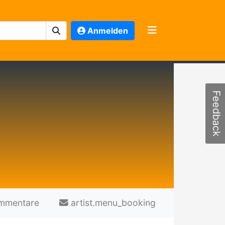
Anmelden
Feedback
mmentare
artist.menu_booking