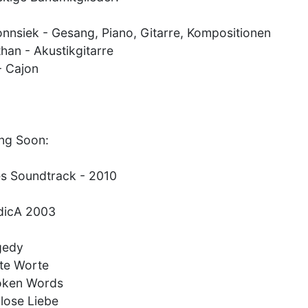
onnsiek - Gesang, Piano, Gitarre, Kompositionen
han - Akustikgitarre
- Cajon
ng Soon:
es Soundtrack - 2010
dicA 2003
gedy
te Worte
oken Words
lose Liebe