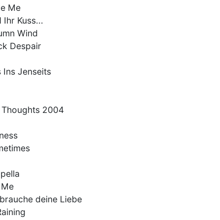
ve Me
 Ihr Kuss...
tumn Wind
ck Despair
s Ins Jenseits
r Thoughts 2004
ness
metimes
pella
l Me
 brauche deine Liebe
Raining