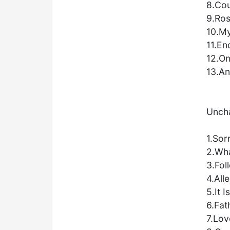
8.Co
9.Ros
10.My
11.En
12.O
13.A
Unch
1.Sor
2.Wha
3.Fol
4.All
5.It I
6.Fat
7.Lo