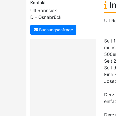
Kontakt
In
Ulf Ronnsiek
D - Osnabrück
Ulf R
Buchungsanfrage
Seit 
mühsa
500er
Seit 
Seit 
Eine 
Josep
Derze
einfa
Derze