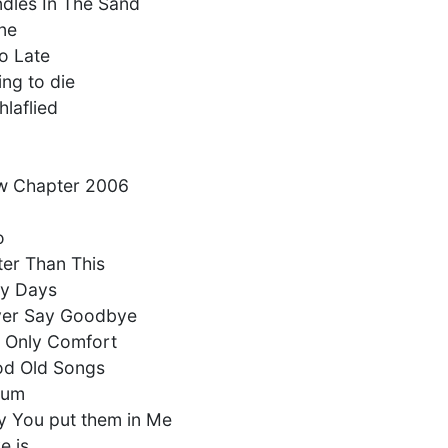
dles In The Sand
ne
o Late
ing to die
hlaflied
w Chapter 2006
o
ter Than This
ay Days
ver Say Goodbye
 Only Comfort
od Old Songs
rum
y You put them in Me
 is...