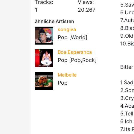
Tracks:
Views:
5.Sa
1
20.267
6.Und
7.Au
ähnliche Artisten
8.Bla
songiva
9.Old
Pop [World]
10.Bi
Boa Esperanca
Pop [Pop,Rock]
Bitte
Melbelle
1.Sad
Pop
2.So
3.Cry
4.Aca
5.Tel
6.Ich
7.Its 