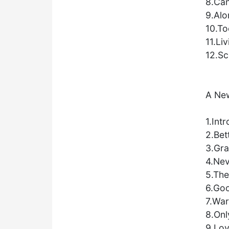
8.Can
9.Alo
10.To
11.Liv
12.Sc
A Ne
1.Intr
2.Bet
3.Gr
4.Ne
5.The
6.Go
7.Wa
8.Onl
9.Love