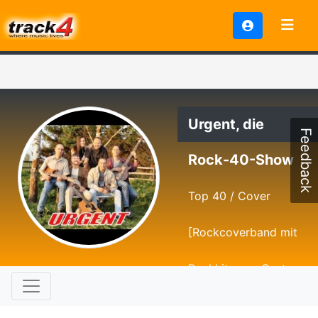
Urgent, die
Feedback
Rock-40-Show
Top 40 / Cover
[Rockcoverband mit
Rockhits von Gestern
bis Heute]