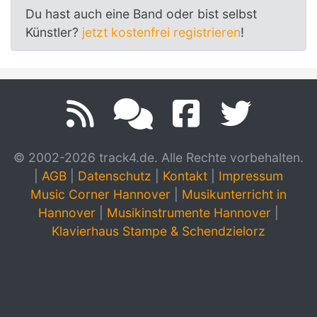
Du hast auch eine Band oder bist selbst
Künstler?
jetzt kostenfrei registrieren
!
© 2002-2026 track4.de. Alle Rechte vorbehalten.
|
AGB
|
Datenschutz
|
Kontakt
|
Impressum
Music Corner Hannover
|
Musikunterricht in
Hannover
|
Musikinstrumente Hannover
|
Klavierhaus Stampe & Schendzielorz