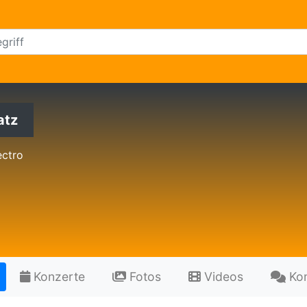
atz
ectro
Konzerte
Fotos
Videos
Ko