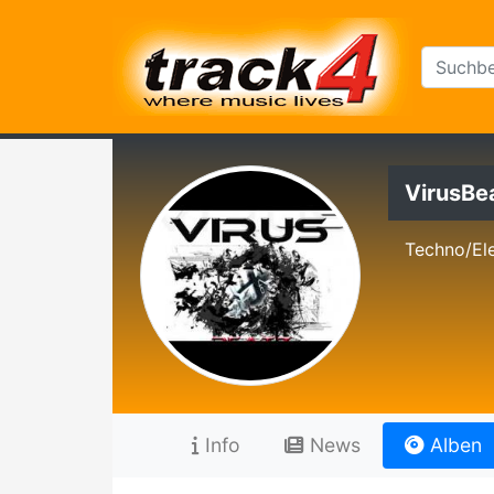
VirusBe
Techno/El
Info
News
Alben