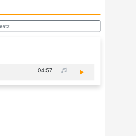
eatz
04:57