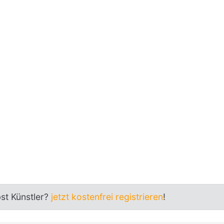
bst Künstler?
jetzt kostenfrei registrieren
!