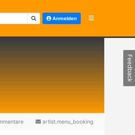
Anmelden
Feedback
mmentare
artist.menu_booking