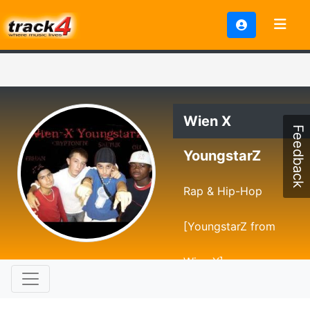
Wien X
Feedback
YoungstarZ
Rap & Hip-Hop
[YoungstarZ from
Wien X]