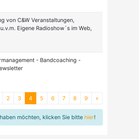
ung von C&W Veranstaltungen,
 u.v.m. Eigene Radioshow´s im Web,
urmanagement - Bandcoaching -
ewsletter
2
3
4
5
6
7
8
9
»
haben möchten, klicken Sie bitte
hier
!