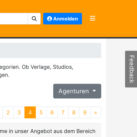
Anmelden
Feedback
egorien. Ob Verlage, Studios,
gen.
Agenturen
2
3
4
5
6
7
8
9
»
hme in unser Angebot aus dem Bereich