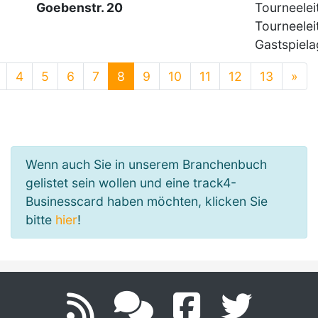
Goebenstr. 20
Tourneelei
Tourneeleit
Gastspiela
4
5
6
7
8
9
10
11
12
13
»
Wenn auch Sie in unserem Branchenbuch
gelistet sein wollen und eine track4-
Businesscard haben möchten, klicken Sie
bitte
hier
!