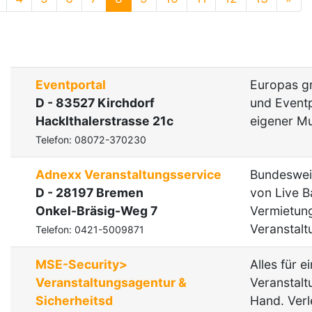
Eventportal
Europas g
D - 83527 Kirchdorf
und Eventp
Hacklthalerstrasse 21c
eigener Mu
Telefon: 08072-370230
Adnexx Veranstaltungsservice
Bundesweit
D - 28197 Bremen
von Live B
Onkel-Bräsig-Weg 7
Vermietun
Veranstalt
Telefon: 0421-5009871
MSE-Security>
Alles für e
Veranstaltungsagentur &
Veranstalt
Sicherheitsd
Hand. Verl