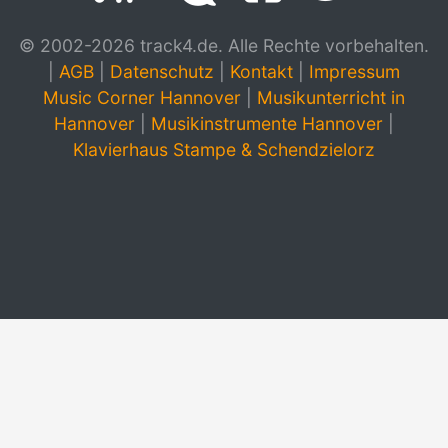
© 2002-2026 track4.de. Alle Rechte vorbehalten.
|
AGB
|
Datenschutz
|
Kontakt
|
Impressum
Music Corner Hannover
|
Musikunterricht in
Hannover
|
Musikinstrumente Hannover
|
Klavierhaus Stampe & Schendzielorz