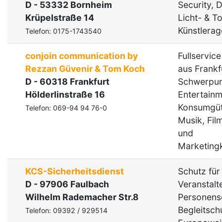
D - 53332 Bornheim
Security, 
Krüpelstraße 14
Licht- & T
Künstlerag
Telefon: 0175-1743540
conjoin communication by
Fullservic
Rezzan Güvenir & Tom Koch
aus Frankf
D - 60318 Frankfurt
Schwerpu
Hölderlinstraße 16
Entertainm
Konsumgüt
Telefon: 069-94 94 76-0
Musik, Fil
und
Marketing
KCS-Sicherheitsdienst
Schutz für
D - 97906 Faulbach
Veranstalt
Wilhelm Rademacher Str.8
Personens
Begleitsch
Telefon: 09392 / 929514