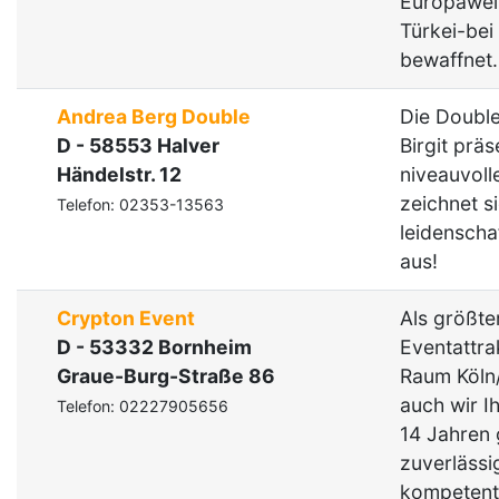
Europaweit
Türkei-bei
bewaffnet.
Andrea Berg Double
Die Double
D - 58553 Halver
Birgit präs
Händelstr. 12
niveauvol
zeichnet s
Telefon: 02353-13563
leidenscha
aus!
Crypton Event
Als größte
D - 53332 Bornheim
Eventattra
Graue-Burg-Straße 86
Raum Köln
auch wir I
Telefon: 02227905656
14 Jahren 
zuverlässi
kompetent