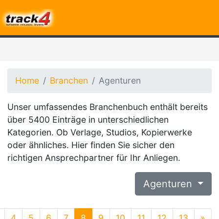
Home
Branchen
Agenturen
Unser umfassendes Branchenbuch enthält bereits
über 5400 Einträge in unterschiedlichen
Kategorien. Ob Verlage, Studios, Kopierwerke
oder ähnliches. Hier finden Sie sicher den
richtigen Ansprechpartner für Ihr Anliegen.
Agenturen
4
5
6
7
8
9
10
11
12
13
»