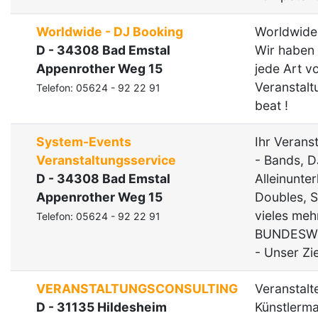
Worldwide - DJ Booking
Worldwide
D - 34308 Bad Emstal
Wir haben 
Appenrother Weg 15
jede Art v
Veranstalt
Telefon: 05624 - 92 22 91
beat !
System-Events
Ihr Verans
Veranstaltungsservice
- Bands, D
D - 34308 Bad Emstal
Alleinunter
Appenrother Weg 15
Doubles, 
vieles meh
Telefon: 05624 - 92 22 91
BUNDESWE
- Unser Zie
VERANSTALTUNGSCONSULTING
Veranstalte
D - 31135 Hildesheim
Künstlerm