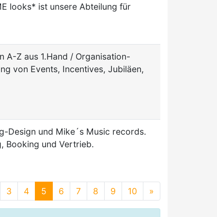
 looks* ist unsere Abteilung für
 A-Z aus 1.Hand / Organisation-
g von Events, Incentives, Jubiläen,
g-Design und Mike´s Music records.
g, Booking und Vertrieb.
3
4
5
6
7
8
9
10
»