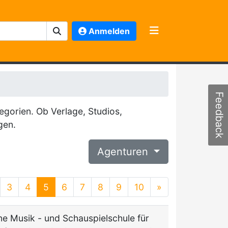
Anmelden
Feedback
egorien. Ob Verlage, Studios,
gen.
Agenturen
3
4
5
6
7
8
9
10
»
e Musik - und Schauspielschule für